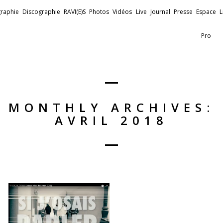
raphie
Discographie
RAVI(E)S
Photos
Vidéos
Live
Journal
Presse
Espace
L
Pro
MONTHLY ARCHIVES:
AVRIL 2018