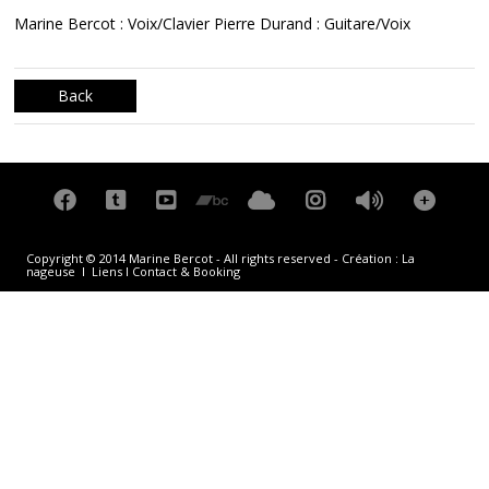
Marine Bercot : Voix/Clavier Pierre Durand : Guitare/Voix
Back
Copyright © 2014 Marine Bercot - All rights reserved - Création :
La
nageuse
I
Liens
I
Contact & Booking