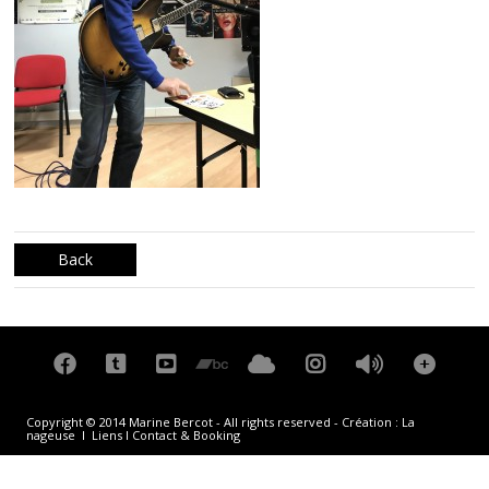
Back
Copyright © 2014 Marine Bercot - All rights reserved - Création :
La
nageuse
I
Liens
I
Contact & Booking