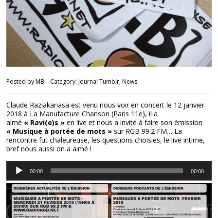
Posted by
MB
Category:
Journal Tumblr
,
News
Claude Raziakariasa est venu nous voir en concert le 12 janvier
2018 à La Manufacture Chanson (Paris 11e), il a
aimé
« Ravi(e)s »
en live et nous a invité à faire son émission
« Musique à portée de mots »
sur
RGB 99.2 FM
… La
rencontre fut chaleureuse, les questions choisies, le live intime,
bref nous aussi on a aimé !
Lecteur
00:00
00:00
audio