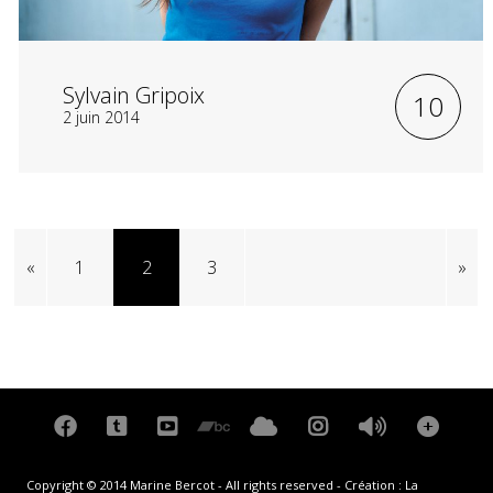
Sylvain Gripoix
10
2 juin 2014
«
1
2
3
»
Copyright © 2014 Marine Bercot - All rights reserved - Création :
La