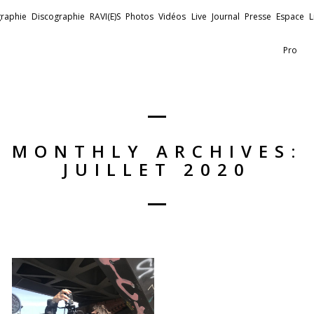
raphie
Discographie
RAVI(E)S
Photos
Vidéos
Live
Journal
Presse
Espace
L
Pro
MONTHLY ARCHIVES:
JUILLET 2020