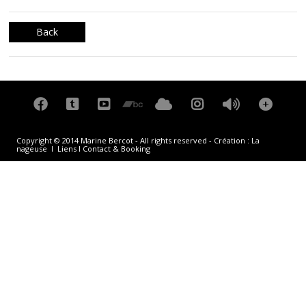
Back
Copyright © 2014 Marine Bercot - All rights reserved - Création :
La
nageuse
I
Liens
I
Contact & Booking