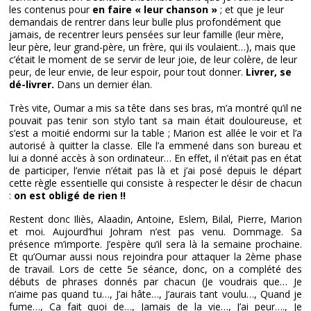
les contenus pour
en faire « leur chanson »
; et que je leur
demandais de rentrer dans leur bulle plus profondément que
jamais, de recentrer leurs pensées sur leur famille (leur mère,
leur père, leur grand-père, un frère, qui ils voulaient…), mais que
c’était le moment de se servir de leur joie, de leur colère, de leur
peur, de leur envie, de leur espoir, pour tout donner.
Livrer, se
dé-livrer.
Dans un dernier élan.
Très vite, Oumar a mis sa tête dans ses bras, m’a montré qu’il ne
pouvait pas tenir son stylo tant sa main était douloureuse, et
s’est a moitié endormi sur la table ; Marion est allée le voir et l’a
autorisé à quitter la classe. Elle l’a emmené dans son bureau et
lui a donné accès à son ordinateur… En effet, il n’était pas en état
de participer, l’envie n’était pas là et j’ai posé depuis le départ
cette règle essentielle qui consiste à respecter le désir de chacun
:
on est obligé de rien !!
Restent donc Iliès, Alaadin, Antoine, Eslem, Bilal, Pierre, Marion
et moi. Aujourd’hui Johram n’est pas venu. Dommage. Sa
présence m’importe. J’espère qu’il sera là la semaine prochaine.
Et qu’Oumar aussi nous rejoindra pour attaquer la 2ème phase
de travail. Lors de cette 5e séance, donc, on a complété des
débuts de phrases donnés par chacun (Je voudrais que… Je
n’aime pas quand tu…, J’ai hâte…, J’aurais tant voulu…, Quand je
fume…, Ca fait quoi de…, Jamais de la vie…, J’ai peur…., Je