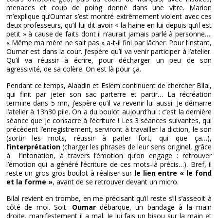
menaces et coup de poing donné dans une vitre. Marion
m’explique qu’Oumar s’est montré extrêmement violent avec ces
deux professeurs, qu’il lui dit avoir « la haine en lui depuis qu’il est
petit » à cause de faits dont il n’aurait jamais parlé à personne….
« Même ma mère ne sait pas » a-t-il fini par lâcher. Pour l’instant,
Oumar est dans la cour. J’espère qu’il va venir participer à l’atelier.
Qu’il va réussir à écrire, pour décharger un peu de son
agressivité, de sa colère. On est là pour ça.
Pendant ce temps, Alaadin et Eslem continuent de chercher Bilal,
qui finit par jeter son sac parterre et partir… La récréation
termine dans 5 mn, j’espère qu’il va revenir lui aussi. Je démarre
l’atelier à 13h30 pile. On a du boulot aujourd’hui : c’est la dernière
séance que je consacre à l’écriture ! Les 3 séances suivantes, qui
précèdent l’enregistrement, serviront à travailler la diction, le son
(sortir les mots, réussir à parler fort, qui que ça…),
l’interprétation
(charger les phrases de leur sens originel, grâce
à l’intonation, à travers l’émotion qu’on engage : retrouver
l’émotion qui a généré l’écriture de ces mots-là précis…). Bref, il
reste un gros gros boulot à réaliser sur
le lien entre « le fond
et la forme »
, avant de se retrouver devant un micro.
Bilal revient en trombe, en me précisant qu’il reste s’il s’asseoit à
côté de moi. Soit.
Oumar
débarque, un bandage à la main
droite, manifestement il a mal. Je lui fais un bisou sur la main et