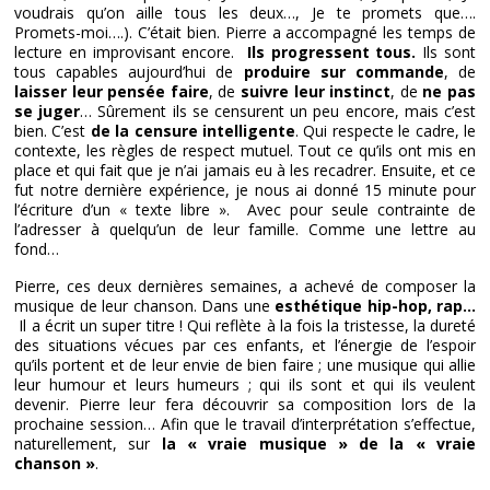
voudrais qu’on aille tous les deux…, Je te promets que….
Promets-moi….). C’était bien. Pierre a accompagné les temps de
lecture en improvisant encore.
Ils progressent tous.
Ils sont
tous capables aujourd’hui de
produire sur commande
, de
laisser leur pensée faire
, de
suivre leur instinct
, de
ne pas
se juger
… Sûrement ils se censurent un peu encore, mais c’est
bien. C’est
de la censure intelligente
. Qui respecte le cadre, le
contexte, les règles de respect mutuel. Tout ce qu’ils ont mis en
place et qui fait que je n’ai jamais eu à les recadrer. Ensuite, et ce
fut notre dernière expérience, je nous ai donné 15 minute pour
l’écriture d’un « texte libre ». Avec pour seule contrainte de
l’adresser à quelqu’un de leur famille. Comme une lettre au
fond…
Pierre, ces deux dernières semaines, a achevé de composer la
musique de leur chanson. Dans une
esthétique hip-hop, rap…
Il a écrit un super titre ! Qui reflète à la fois la tristesse, la dureté
des situations vécues par ces enfants, et l’énergie de l’espoir
qu’ils portent et de leur envie de bien faire ; une musique qui allie
leur humour et leurs humeurs ; qui ils sont et qui ils veulent
devenir. Pierre leur fera découvrir sa composition lors de la
prochaine session… Afin que le travail d’interprétation s’effectue,
naturellement, sur
la « vraie musique » de la « vraie
chanson »
.