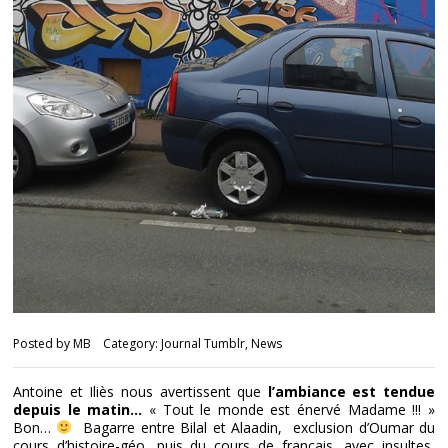
Posted by
MB
Category:
Journal Tumblr
,
News
Antoine et Iliès nous avertissent que
l’ambiance est tendue
depuis le matin…
« Tout le monde est énervé Madame !!! »
Bon…
Bagarre entre Bilal et Alaadin, exclusion d’Oumar du
cours d’histoire-géo, puis du cours de français, avec insultes,