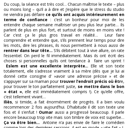
Du coup, la séance est très cool… Chacun maîtrise le texte – plus
ou moins long – qu’il a à dire et j’espère que le stress du studio
ne viendra pas défaire
ce qu’ils ont acquis intérieurement en
terme de confiance
: c’est un bonheur pour moi de les
entendre chaque semaine maîtriser un peu plus leur partie… Ils
parlent de plus en plus fort, et surtout de moins en moins vite !
Car c’est ça le plus gros travail en réalité… Leur faire
comprendre et entendre que, s’ils prennent leur temps pour dire
les mots, dire les phrases, ils nous permettent à nous aussi de
rentrer dans leur tête…
S’ils débitent tout à vive allure, on rate
l’essentiel. On perd le fil immédiatement. Mais ils ont écrit des
choses si personnelles qu’ils ont tendance à faire un sprint !
Eslem est une excellente interprète..
. Elle vit son texte
totalement, elle s’adresse vraiment à sa mère (dès que je lui ai
donné cette consigne d' »avoir une adresse précise » et de
s’appuyer sur sa maman pour
trouver l’endroit précis où êtr
e,
pour trouver le ton parfaitement juste,
se mettre dans le bon
« état »
, elle est immédiatement compris !). Ce qu’elle offre,
c’est tellement vivant…
Iliès
, si timide, a fait énormément de progrès. Il a bien voulu
recommencer 2 fois aujourd’hui. D’habitude il dit son texte une
fois et il s’enfuit !
Oumar
aussi a progressé beaucoup. Il parle
encore beaucoup trop vite mais son timbre de voix est superbe…
Ça va être bien…
Antoine n’a pas envie de faire le comédien
comme lors des dernières sessions, il est en mode « vite fait » !,