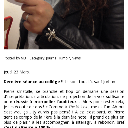
Posted by
MB
Category:
Journal Tumblr
,
News
Jeudi 23 Mars.
Dernière séance au collège
!!
Ils sont tous là, sauf Jorham.
Pierre s’installe, se branche et hop on démarre une session
d’interprétation, d’articulation, de projection de la voix suffisante
pour
réussir à interpeller l’auditeur…
Alors pour tester cela,
je les écoute de dos ! « Comme à
The Voice
« , me dit l’un. Ah oui
c’est vrai, ça… J’y aurais pas pensé ! Allez, c’est parti, et Pierre
tient sa compo de la 1ère à la dernière note ! Il prend de plus en
plus de plaisir à les accompagner, à interagir, à rebondir, bref
c’est du Pierre à 100 % !