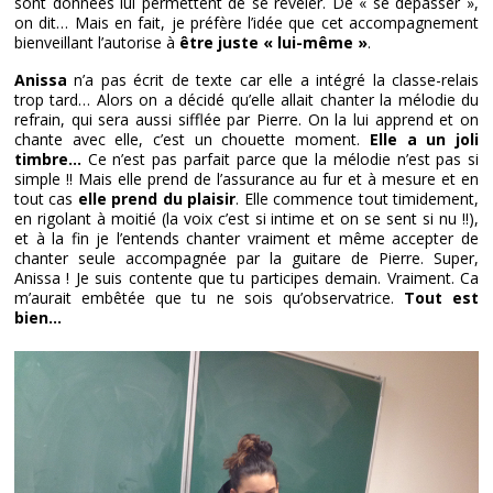
sont données lui permettent de se révéler. De « se dépasser »,
on dit… Mais en fait, je préfère l’idée que cet accompagnement
bienveillant l’autorise à
être juste « lui-même »
.
Anissa
n’a pas écrit de texte car elle a intégré la classe-relais
trop tard… Alors on a décidé qu’elle allait chanter la mélodie du
refrain, qui sera aussi sifflée par Pierre. On la lui apprend et on
chante avec elle, c’est un chouette moment.
Elle a un joli
timbre…
Ce n’est pas parfait parce que la mélodie n’est pas si
simple !! Mais elle prend de l’assurance au fur et à mesure et en
tout cas
elle prend du plaisir
. Elle commence tout timidement,
en rigolant à moitié (la voix c’est si intime et on se sent si nu !!),
et à la fin je l’entends chanter vraiment et même accepter de
chanter seule accompagnée par la guitare de Pierre. Super,
Anissa ! Je suis contente que tu participes demain. Vraiment. Ca
m’aurait embêtée que tu ne sois qu’observatrice.
Tout est
bien…