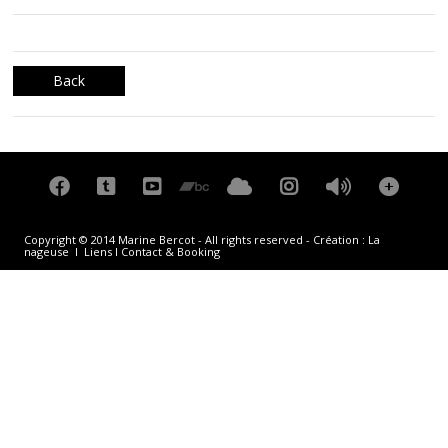
Back
Copyright © 2014 Marine Bercot - All rights reserved - Création :
La
nageuse
I
Liens
I
Contact & Booking