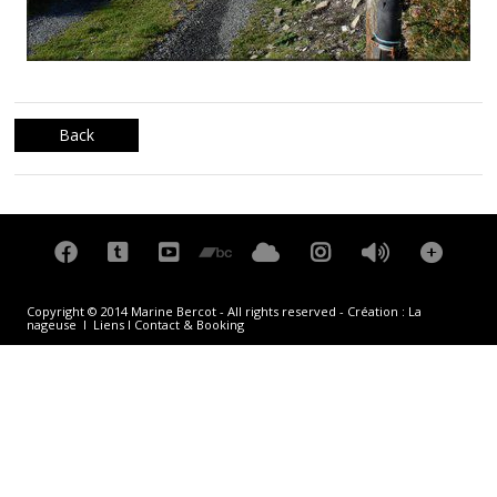
Back
Copyright © 2014 Marine Bercot - All rights reserved - Création :
La
nageuse
I
Liens
I
Contact & Booking