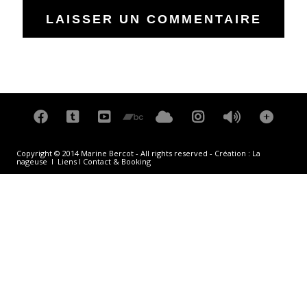
Copyright © 2014 Marine Bercot - All rights reserved - Création :
La
nageuse
I
Liens
I
Contact & Booking