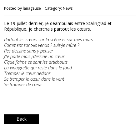
Posted by
lanageuse
Category:
News
Le 19 juillet dernier, je déambulais entre Stalingrad et
République, je cherchais partout les cœurs.
Partout les cœurs sur la scène et sur mes murs
Comment sont-ils venus ? suis-je mûre ?
J’les dessine sans y penser
J’te parle mais j’dessine un cœur
C’que j’aime ce sont les artichauts
La vinaigrette qui reste dans le fond
Tremper le cœur dedans
Se tremper le cœur dans le vent
Se tromper de cœur
Back