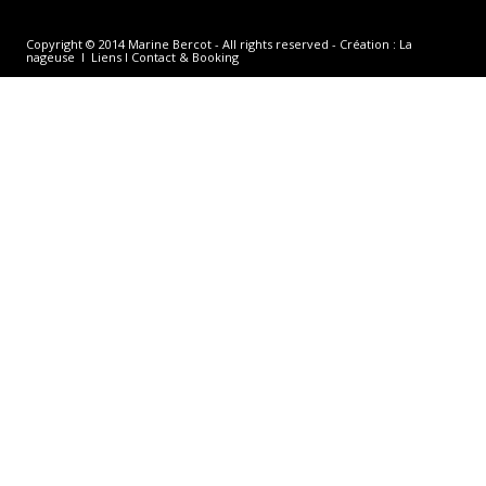
Copyright © 2014 Marine Bercot - All rights reserved - Création :
La
nageuse
I
Liens
I
Contact & Booking