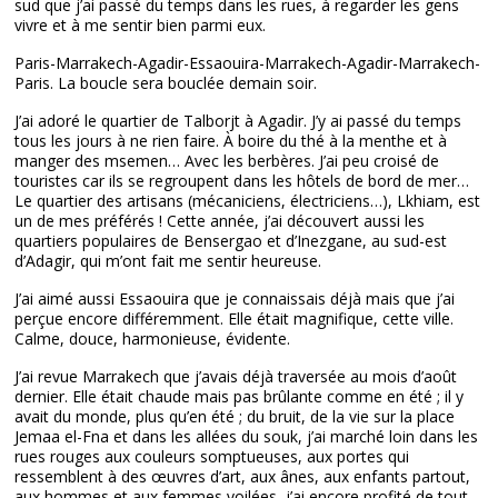
sud que j’ai passé du temps dans les rues, à regarder les gens
vivre et à me sentir bien parmi eux.
Paris-Marrakech-Agadir-Essaouira-Marrakech-Agadir-Marrakech-
Paris. La boucle sera bouclée demain soir.
J’ai adoré le quartier de Talborjt à Agadir. J’y ai passé du temps
tous les jours à ne rien faire. À boire du thé à la menthe et à
manger des msemen… Avec les berbères. J’ai peu croisé de
touristes car ils se regroupent dans les hôtels de bord de mer…
Le quartier des artisans (mécaniciens, électriciens…), Lkhiam, est
un de mes préférés ! Cette année, j’ai découvert aussi les
quartiers populaires de Bensergao et d’Inezgane, au sud-est
d’Adagir, qui m’ont fait me sentir heureuse.
J’ai aimé aussi Essaouira que je connaissais déjà mais que j’ai
perçue encore différemment. Elle était magnifique, cette ville.
Calme, douce, harmonieuse, évidente.
J’ai revue Marrakech que j’avais déjà traversée au mois d’août
dernier. Elle était chaude mais pas brûlante comme en été ; il y
avait du monde, plus qu’en été ; du bruit, de la vie sur la place
Jemaa el-Fna et dans les allées du souk, j’ai marché loin dans les
rues rouges aux couleurs somptueuses, aux portes qui
ressemblent à des œuvres d’art, aux ânes, aux enfants partout,
aux hommes et aux femmes voilées, j’ai encore profité de tout